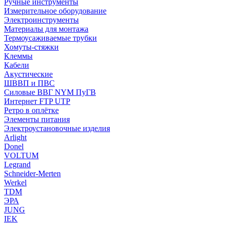
Ручные инструменты
Измерительное оборудование
Электроинструменты
Материалы для монтажа
Термоусаживаемые трубки
Хомуты-стяжки
Клеммы
Кабели
Акустические
ШВВП и ПВС
Силовые ВВГ NYM ПуГВ
Интернет FTP UTP
Ретро в оплётке
Элементы питания
Электроустановочные изделия
Arlight
Donel
VOLTUM
Legrand
Schneider-Merten
Werkel
TDM
ЭРА
JUNG
IEK