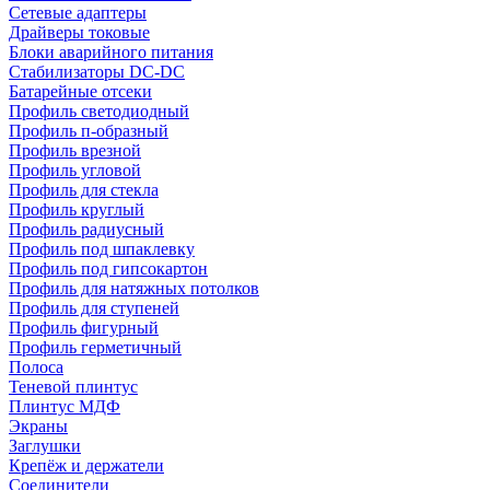
Сетевые адаптеры
Драйверы токовые
Блоки аварийного питания
Стабилизаторы DC-DC
Батарейные отсеки
Профиль светодиодный
Профиль п-образный
Профиль врезной
Профиль угловой
Профиль для стекла
Профиль круглый
Профиль радиусный
Профиль под шпаклевку
Профиль под гипсокартон
Профиль для натяжных потолков
Профиль для ступеней
Профиль фигурный
Профиль герметичный
Полоса
Теневой плинтус
Плинтус МДФ
Экраны
Заглушки
Крепёж и держатели
Соединители