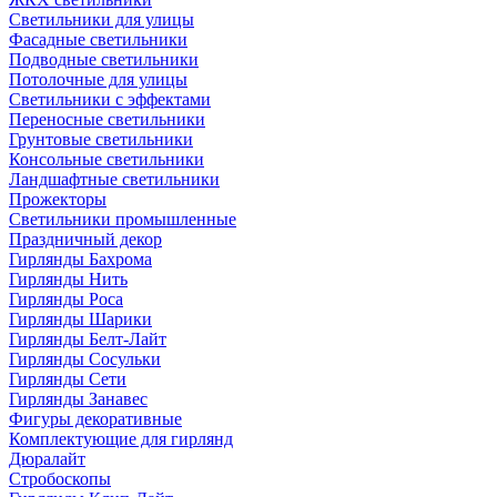
Светильники для улицы
Фасадные светильники
Подводные светильники
Потолочные для улицы
Светильники с эффектами
Переносные светильники
Грунтовые светильники
Консольные светильники
Ландшафтные светильники
Прожекторы
Светильники промышленные
Праздничный декор
Гирлянды Бахрома
Гирлянды Нить
Гирлянды Роса
Гирлянды Шарики
Гирлянды Белт-Лайт
Гирлянды Сосульки
Гирлянды Сети
Гирлянды Занавес
Фигуры декоративные
Комплектующие для гирлянд
Дюралайт
Стробоскопы