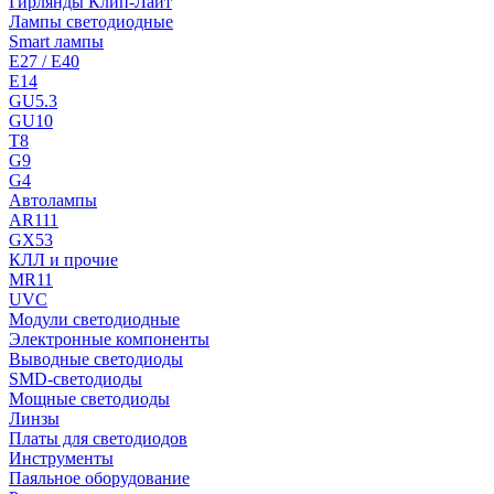
Гирлянды Клип-Лайт
Лампы светодиодные
Smart лампы
E27 / E40
E14
GU5.3
GU10
T8
G9
G4
Автолампы
AR111
GX53
КЛЛ и прочие
MR11
UVC
Модули светодиодные
Электронные компоненты
Выводные светодиоды
SMD-светодиоды
Мощные светодиоды
Линзы
Платы для светодиодов
Инструменты
Паяльное оборудование