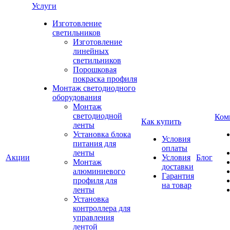
Услуги
Изготовление
светильников
Изготовление
линейных
светильников
Порошковая
покраска профиля
Монтаж светодиодного
оборудования
Монтаж
светодиодной
Ком
Как купить
ленты
Установка блока
Условия
питания для
оплаты
ленты
Акции
Условия
Блог
Монтаж
доставки
алюминиевого
Гарантия
профиля для
на товар
ленты
Установка
контроллера для
управления
лентой