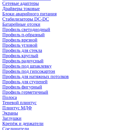
Сетевые адаптеры
Драйверы токовые
Блоки аварийного питания
Стабилизаторы DC-DC
Батарейные отсеки
Профиль светодиодный
Профиль п-образный
Профиль врезной
Профиль угловой
Профиль для стекла
Профиль круглый
Профиль радиусный
Профиль под шпаклевку
Профиль под гипсокартон
Профиль для натяжных потолков
Профиль для ступеней
Профиль фигурный
Профиль герметичный
Полоса
Теневой плинтус
Плинтус МДФ
Экраны
Заглушки
Крепёж и держатели
Соединители