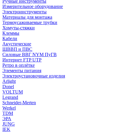
Ручные инструменты
Измерительное оборудование
Электроинструменты
Материалы для монтажа
Термоусаживаемые трубки
Хомуты-стяжки
Клеммы
Кабели
Акустические
ШВВП и ПВС
Силовые ВВГ NYM ПуГВ
Интернет FTP UTP
Ретро в оплётке
Элементы питания
Электроустановочные изделия
Arlight
Donel
VOLTUM
Legrand
Schneider-Merten
Werkel
TDM
ЭРА
JUNG
IEK