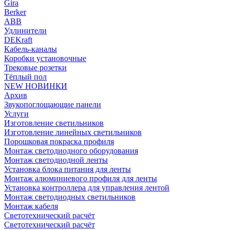
Gira
Berker
ABB
Удлинители
DEKraft
Кабель-каналы
Коробки установочные
Трековые розетки
Тёплый пол
NEW НОВИНКИ
Архив
Звукопоглощающие панели
Услуги
Изготовление светильников
Изготовление линейных светильников
Порошковая покраска профиля
Монтаж светодиодного оборудования
Монтаж светодиодной ленты
Установка блока питания для ленты
Монтаж алюминиевого профиля для ленты
Установка контроллера для управления лентой
Монтаж светодиодных светильников
Монтаж кабеля
Светотехнический расчёт
Светотехнический расчёт