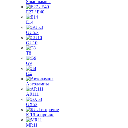
Smart лампы
E27 / E40
E14
GU5.3
GU10
T8
G9
G4
Автолампы
AR111
GX53
КЛЛ и прочие
MR11