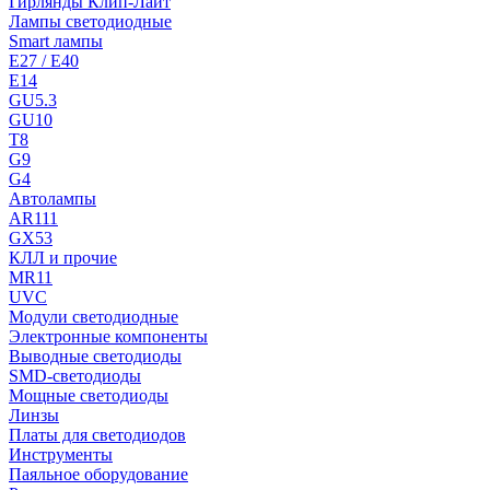
Гирлянды Клип-Лайт
Лампы светодиодные
Smart лампы
E27 / E40
E14
GU5.3
GU10
T8
G9
G4
Автолампы
AR111
GX53
КЛЛ и прочие
MR11
UVC
Модули светодиодные
Электронные компоненты
Выводные светодиоды
SMD-светодиоды
Мощные светодиоды
Линзы
Платы для светодиодов
Инструменты
Паяльное оборудование