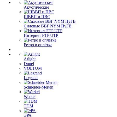
Акустические
ШВВП и ПВС
Силовые ВВГ NYM ПуГВ
Интернет FTP UTP
Ретро в оплётке
Arlight
Donel
VOLTUM
Legrand
Schneider-Merten
Werkel
TDM
ЭРА