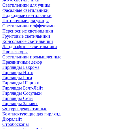
Светильники для улицы
Фасадные светильники
Подводные светильники
Потолочные для улицы
Светильники с эффектами
Переносные светильники
Грунтовые светильники
Консольные светильники
Ландшафтные светильники
Прожекторы
Светильники промышленные
Праздничный декор
Гирлянды Бахрома
Гирлянды Нить
Гирлянды Роса
Гирлянды Шарики
Гирлянды Белт-Лайт
Гирлянды Сосульки
Гирлянды Сети
Гирлянды Занавес
Фигуры декоративные
Комплектующие для гирлянд
Дюралайт
Стробоскопы