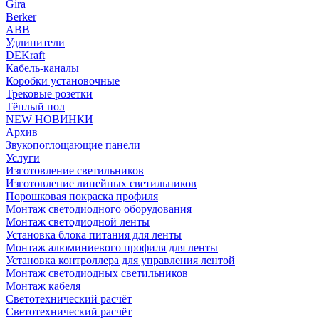
Gira
Berker
ABB
Удлинители
DEKraft
Кабель-каналы
Коробки установочные
Трековые розетки
Тёплый пол
NEW НОВИНКИ
Архив
Звукопоглощающие панели
Услуги
Изготовление светильников
Изготовление линейных светильников
Порошковая покраска профиля
Монтаж светодиодного оборудования
Монтаж светодиодной ленты
Установка блока питания для ленты
Монтаж алюминиевого профиля для ленты
Установка контроллера для управления лентой
Монтаж светодиодных светильников
Монтаж кабеля
Светотехнический расчёт
Светотехнический расчёт