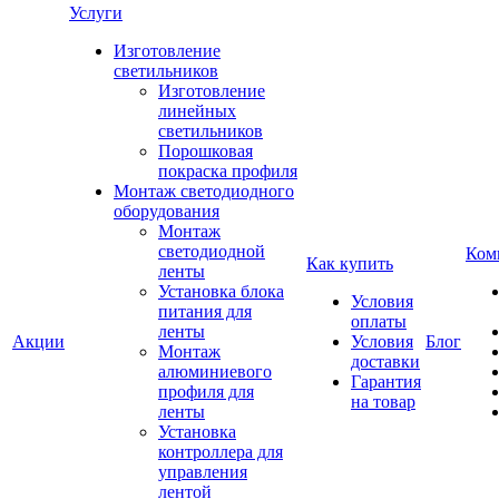
Услуги
Изготовление
светильников
Изготовление
линейных
светильников
Порошковая
покраска профиля
Монтаж светодиодного
оборудования
Монтаж
светодиодной
Ком
Как купить
ленты
Установка блока
Условия
питания для
оплаты
ленты
Акции
Условия
Блог
Монтаж
доставки
алюминиевого
Гарантия
профиля для
на товар
ленты
Установка
контроллера для
управления
лентой