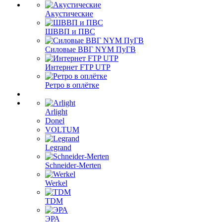
Акустические
ШВВП и ПВС
Силовые ВВГ NYM ПуГВ
Интернет FTP UTP
Ретро в оплётке
Arlight
Donel
VOLTUM
Legrand
Schneider-Merten
Werkel
TDM
ЭРА