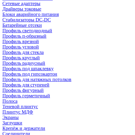
Сетевые адаптеры
Драйверы токовые
Блоки аварийного питания
Стабилизаторы DC-DC
Батарейные отсеки
Профиль светодиодный
Профиль п-образный
Профиль врезной
Профиль угловой
Профиль для стекла
Профиль круглый
Профиль радиусный
Профиль под шпаклевку
Профиль под гипсокартон
Профиль для натяжных потолков
Профиль для ступеней
Профиль фигурный
Профиль герметичный
Полоса
Теневой плинтус
Плинтус МДФ
Экраны
Заглушки
Крепёж и держатели
Соединители