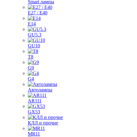
Smart лампы
E27 / E40
E14
GU5.3
GU10
T8
G9
G4
Автолампы
AR111
GX53
КЛЛ и прочие
MR11