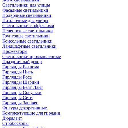
Светильники для улицы
Фасадные светильники
Подводные светильники
Потолочные для улицы
Светильники с эффектами
Переносные светильники
Грунтовые светильники
Консольные светильники
Ландшафтные светильники
Прожекторы
Светильники промышленные
Праздничный декор
Гирлянды Бахрома
Гирлянды Нить
Гирлянды Роса
Гирлянды Шарики
Гирлянды Белт-Лайт
Гирлянды Сосульки
Гирлянды Сети
Гирлянды Занавес
Фигуры декоративные
Комплектующие для гирлянд
Дюралайт
Стробоскопы