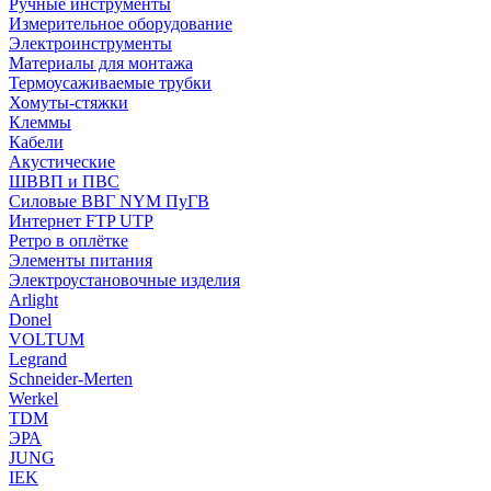
Ручные инструменты
Измерительное оборудование
Электроинструменты
Материалы для монтажа
Термоусаживаемые трубки
Хомуты-стяжки
Клеммы
Кабели
Акустические
ШВВП и ПВС
Силовые ВВГ NYM ПуГВ
Интернет FTP UTP
Ретро в оплётке
Элементы питания
Электроустановочные изделия
Arlight
Donel
VOLTUM
Legrand
Schneider-Merten
Werkel
TDM
ЭРА
JUNG
IEK