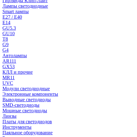
Гирлянды Клип-Лайт
Лампы светодиодные
Smart лампы
E27 / E40
E14
GU5.3
GU10
T8
G9
G4
Автолампы
AR111
GX53
КЛЛ и прочие
MR11
UVC
Модули светодиодные
Электронные компоненты
Выводные светодиоды
SMD-светодиоды
Мощные светодиоды
Линзы
Платы для светодиодов
Инструменты
Паяльное оборудование