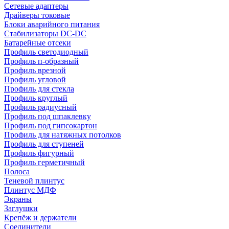
Сетевые адаптеры
Драйверы токовые
Блоки аварийного питания
Стабилизаторы DC-DC
Батарейные отсеки
Профиль светодиодный
Профиль п-образный
Профиль врезной
Профиль угловой
Профиль для стекла
Профиль круглый
Профиль радиусный
Профиль под шпаклевку
Профиль под гипсокартон
Профиль для натяжных потолков
Профиль для ступеней
Профиль фигурный
Профиль герметичный
Полоса
Теневой плинтус
Плинтус МДФ
Экраны
Заглушки
Крепёж и держатели
Соединители