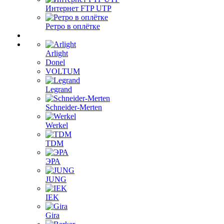
Интернет FTP UTP
Ретро в оплётке
Arlight
Donel
VOLTUM
Legrand
Schneider-Merten
Werkel
TDM
ЭРА
JUNG
IEK
Gira