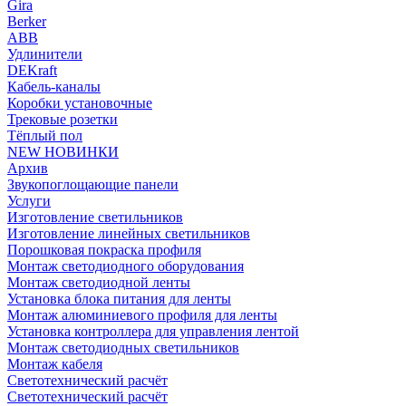
Gira
Berker
ABB
Удлинители
DEKraft
Кабель-каналы
Коробки установочные
Трековые розетки
Тёплый пол
NEW НОВИНКИ
Архив
Звукопоглощающие панели
Услуги
Изготовление светильников
Изготовление линейных светильников
Порошковая покраска профиля
Монтаж светодиодного оборудования
Монтаж светодиодной ленты
Установка блока питания для ленты
Монтаж алюминиевого профиля для ленты
Установка контроллера для управления лентой
Монтаж светодиодных светильников
Монтаж кабеля
Светотехнический расчёт
Светотехнический расчёт