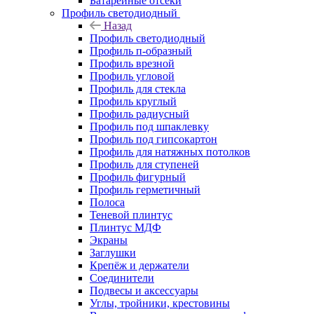
Батарейные отсеки
Профиль светодиодный
Назад
Профиль светодиодный
Профиль п-образный
Профиль врезной
Профиль угловой
Профиль для стекла
Профиль круглый
Профиль радиусный
Профиль под шпаклевку
Профиль под гипсокартон
Профиль для натяжных потолков
Профиль для ступеней
Профиль фигурный
Профиль герметичный
Полоса
Теневой плинтус
Плинтус МДФ
Экраны
Заглушки
Крепёж и держатели
Соединители
Подвесы и аксессуары
Углы, тройники, крестовины