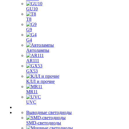
GU10
T8
G9
G4
Автолампы
AR111
GX53
КЛЛ и прочие
MR11
UVC
Выводные светодиоды
SMD-светодиоды