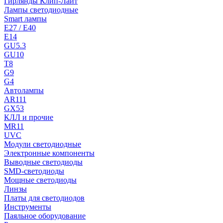
Гирлянды Клип-Лайт
Лампы светодиодные
Smart лампы
E27 / E40
E14
GU5.3
GU10
T8
G9
G4
Автолампы
AR111
GX53
КЛЛ и прочие
MR11
UVC
Модули светодиодные
Электронные компоненты
Выводные светодиоды
SMD-светодиоды
Мощные светодиоды
Линзы
Платы для светодиодов
Инструменты
Паяльное оборудование