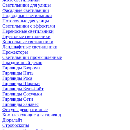
Светильники для улицы
Фасадные светильники
Подводные светильники
Потолочные для улицы
Светильники с эффектами
Переносные светильники
Грунтовые светильники
Консольные светильники
Ландшафтные светильники
Прожекторы
Светильники промышленные
Праздничный декор
Гирлянды Бахрома
Гирлянды Нить
Гирлянды Роса
Гирлянды Шарики
Гирлянды Белт-Лайт
Гирлянды Сосульки
Гирлянды Сети
Гирлянды Занавес
Фигуры декоративные
Комплектующие для гирлянд
Дюралайт
Стробоскопы