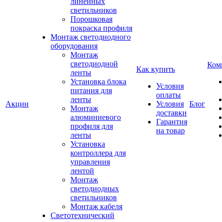
линейных
светильников
Порошковая
покраска профиля
Монтаж светодиодного
оборудования
Монтаж
светодиодной
Ком
Как купить
ленты
Установка блока
Условия
питания для
оплаты
ленты
Акции
Условия
Блог
Монтаж
доставки
алюминиевого
Гарантия
профиля для
на товар
ленты
Установка
контроллера для
управления
лентой
Монтаж
светодиодных
светильников
Монтаж кабеля
Светотехнический