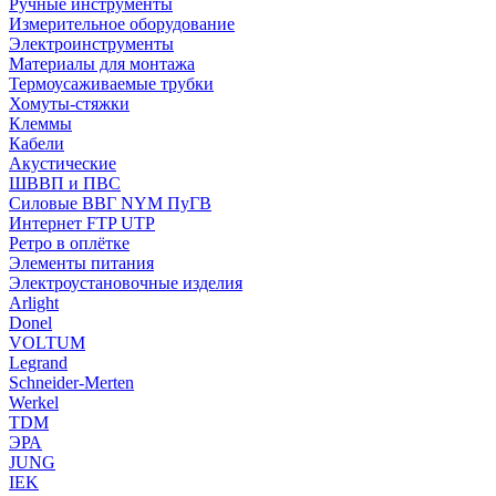
Ручные инструменты
Измерительное оборудование
Электроинструменты
Материалы для монтажа
Термоусаживаемые трубки
Хомуты-стяжки
Клеммы
Кабели
Акустические
ШВВП и ПВС
Силовые ВВГ NYM ПуГВ
Интернет FTP UTP
Ретро в оплётке
Элементы питания
Электроустановочные изделия
Arlight
Donel
VOLTUM
Legrand
Schneider-Merten
Werkel
TDM
ЭРА
JUNG
IEK