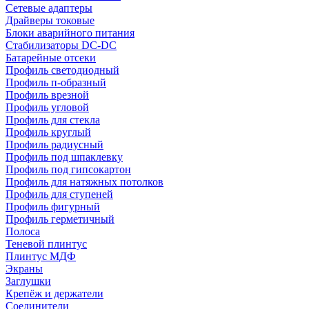
Сетевые адаптеры
Драйверы токовые
Блоки аварийного питания
Стабилизаторы DC-DC
Батарейные отсеки
Профиль светодиодный
Профиль п-образный
Профиль врезной
Профиль угловой
Профиль для стекла
Профиль круглый
Профиль радиусный
Профиль под шпаклевку
Профиль под гипсокартон
Профиль для натяжных потолков
Профиль для ступеней
Профиль фигурный
Профиль герметичный
Полоса
Теневой плинтус
Плинтус МДФ
Экраны
Заглушки
Крепёж и держатели
Соединители