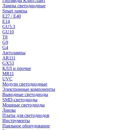
Гирлянды Клип-Лайт
Лампы светодиодные
Smart лампы
E27 / E40
E14
GU5.3
GU10
T8
G9
G4
Автолампы
AR111
GX53
КЛЛ и прочие
MR11
UVC
Модули светодиодные
Электронные компоненты
Выводные светодиоды
SMD-светодиоды
Мощные светодиоды
Линзы
Платы для светодиодов
Инструменты
Паяльное оборудование