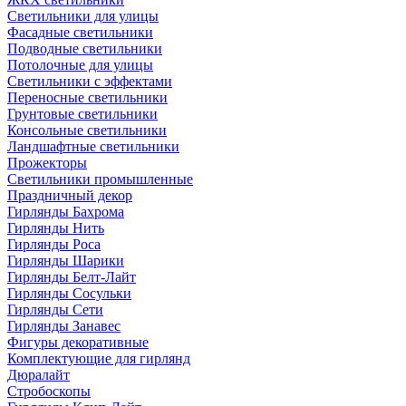
Светильники для улицы
Фасадные светильники
Подводные светильники
Потолочные для улицы
Светильники с эффектами
Переносные светильники
Грунтовые светильники
Консольные светильники
Ландшафтные светильники
Прожекторы
Светильники промышленные
Праздничный декор
Гирлянды Бахрома
Гирлянды Нить
Гирлянды Роса
Гирлянды Шарики
Гирлянды Белт-Лайт
Гирлянды Сосульки
Гирлянды Сети
Гирлянды Занавес
Фигуры декоративные
Комплектующие для гирлянд
Дюралайт
Стробоскопы