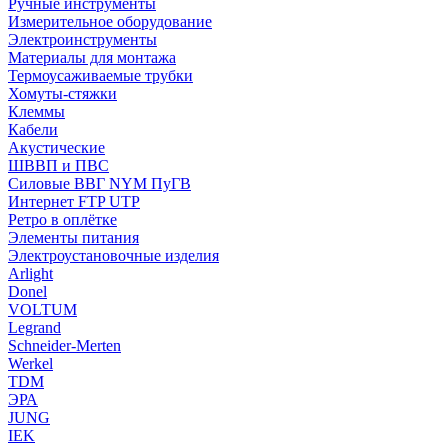
Ручные инструменты
Измерительное оборудование
Электроинструменты
Материалы для монтажа
Термоусаживаемые трубки
Хомуты-стяжки
Клеммы
Кабели
Акустические
ШВВП и ПВС
Силовые ВВГ NYM ПуГВ
Интернет FTP UTP
Ретро в оплётке
Элементы питания
Электроустановочные изделия
Arlight
Donel
VOLTUM
Legrand
Schneider-Merten
Werkel
TDM
ЭРА
JUNG
IEK