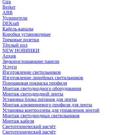
Gira
Berker
ABB
Удлинители
DEKraft
Кабель-каналы
Коробки установочные
Трековые розетки
Тёплый пол
NEW НОВИНКИ
Архив
Звукопоглощающие панели
Услуги
Изготовление светильников
Изготовление линейных светильников
Порошковая покраска профиля
Монтаж светодиодного оборудования
Монтаж светодиодной ленты
Установка блока питания для ленты
Монтаж алюминиевого профиля для ленты
Установка контроллера для управления лентой
Монтаж светодиодных светильников
Монтаж кабеля
Светотехнический расчёт
Светотехнический расчёт