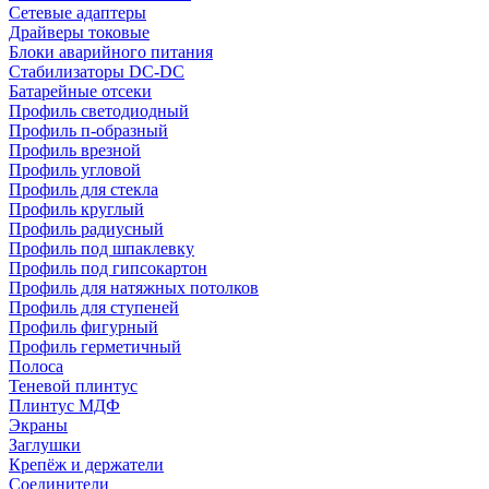
Сетевые адаптеры
Драйверы токовые
Блоки аварийного питания
Стабилизаторы DC-DC
Батарейные отсеки
Профиль светодиодный
Профиль п-образный
Профиль врезной
Профиль угловой
Профиль для стекла
Профиль круглый
Профиль радиусный
Профиль под шпаклевку
Профиль под гипсокартон
Профиль для натяжных потолков
Профиль для ступеней
Профиль фигурный
Профиль герметичный
Полоса
Теневой плинтус
Плинтус МДФ
Экраны
Заглушки
Крепёж и держатели
Соединители