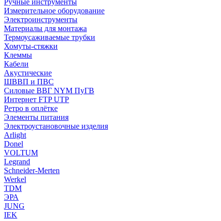
Ручные инструменты
Измерительное оборудование
Электроинструменты
Материалы для монтажа
Термоусаживаемые трубки
Хомуты-стяжки
Клеммы
Кабели
Акустические
ШВВП и ПВС
Силовые ВВГ NYM ПуГВ
Интернет FTP UTP
Ретро в оплётке
Элементы питания
Электроустановочные изделия
Arlight
Donel
VOLTUM
Legrand
Schneider-Merten
Werkel
TDM
ЭРА
JUNG
IEK