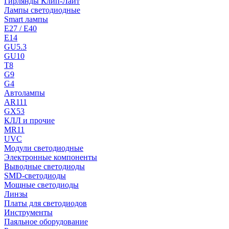
Гирлянды Клип-Лайт
Лампы светодиодные
Smart лампы
E27 / E40
E14
GU5.3
GU10
T8
G9
G4
Автолампы
AR111
GX53
КЛЛ и прочие
MR11
UVC
Модули светодиодные
Электронные компоненты
Выводные светодиоды
SMD-светодиоды
Мощные светодиоды
Линзы
Платы для светодиодов
Инструменты
Паяльное оборудование