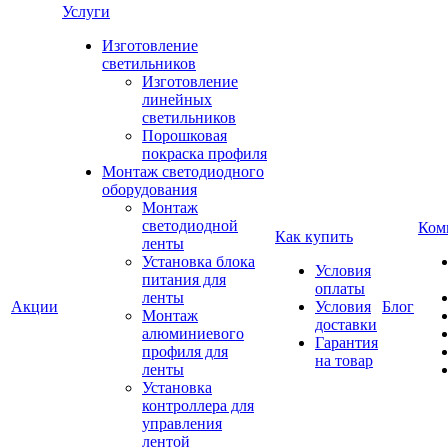
Услуги
Изготовление
светильников
Изготовление
линейных
светильников
Порошковая
покраска профиля
Монтаж светодиодного
оборудования
Монтаж
светодиодной
Ком
Как купить
ленты
Установка блока
Условия
питания для
оплаты
ленты
Акции
Условия
Блог
Монтаж
доставки
алюминиевого
Гарантия
профиля для
на товар
ленты
Установка
контроллера для
управления
лентой