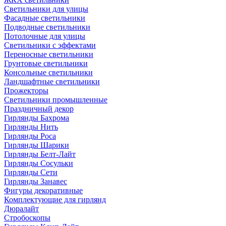
Светильники для улицы
Фасадные светильники
Подводные светильники
Потолочные для улицы
Светильники с эффектами
Переносные светильники
Грунтовые светильники
Консольные светильники
Ландшафтные светильники
Прожекторы
Светильники промышленные
Праздничный декор
Гирлянды Бахрома
Гирлянды Нить
Гирлянды Роса
Гирлянды Шарики
Гирлянды Белт-Лайт
Гирлянды Сосульки
Гирлянды Сети
Гирлянды Занавес
Фигуры декоративные
Комплектующие для гирлянд
Дюралайт
Стробоскопы