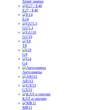
Smart лампы
E27 / E40
E14
GU5.3
GU10
T8
G9
G4
Автолампы
AR111
GX53
КЛЛ и прочие
MR11