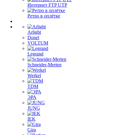
Интернет FTP UTP
Ретро в оплётке
Arlight
Donel
VOLTUM
Legrand
Schneider-Merten
Werkel
TDM
ЭРА
JUNG
IEK
Gira