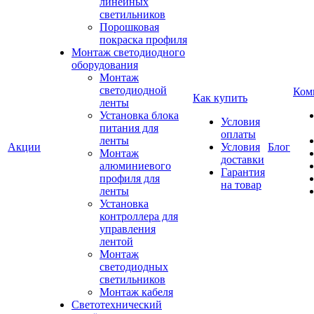
линейных
светильников
Порошковая
покраска профиля
Монтаж светодиодного
оборудования
Монтаж
светодиодной
Ком
Как купить
ленты
Установка блока
Условия
питания для
оплаты
ленты
Акции
Условия
Блог
Монтаж
доставки
алюминиевого
Гарантия
профиля для
на товар
ленты
Установка
контроллера для
управления
лентой
Монтаж
светодиодных
светильников
Монтаж кабеля
Светотехнический