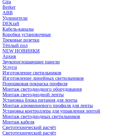
Gira
Berker
ABB
Удлинители
DEKraft
Кабель-каналы
Коробки установочные
Трековые розетки
Тёплый пол
NEW НОВИНКИ
Архив
Звукопоглощающие панели
Услуги
Изготовление светильников
Изготовление линейных светильников
Порошковая покраска профиля
Монтаж светодиодного оборудования
Монтаж светодиодной ленты
Установка блока питания для ленты
Монтаж алюминиевого профиля для ленты
Установка контроллера для управления лентой
Монтаж светодиодных светильников
Монтаж кабеля
Светотехнический расчёт
Светотехнический расчёт