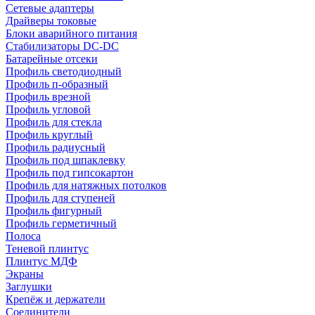
Сетевые адаптеры
Драйверы токовые
Блоки аварийного питания
Стабилизаторы DC-DC
Батарейные отсеки
Профиль светодиодный
Профиль п-образный
Профиль врезной
Профиль угловой
Профиль для стекла
Профиль круглый
Профиль радиусный
Профиль под шпаклевку
Профиль под гипсокартон
Профиль для натяжных потолков
Профиль для ступеней
Профиль фигурный
Профиль герметичный
Полоса
Теневой плинтус
Плинтус МДФ
Экраны
Заглушки
Крепёж и держатели
Соединители