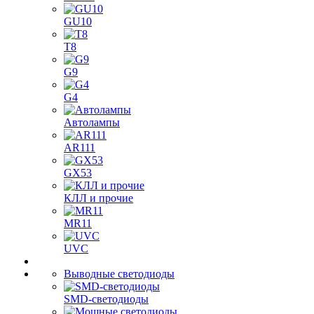
GU10
T8
G9
G4
Автолампы
AR111
GX53
КЛЛ и прочие
MR11
UVC
Выводные светодиоды
SMD-светодиоды