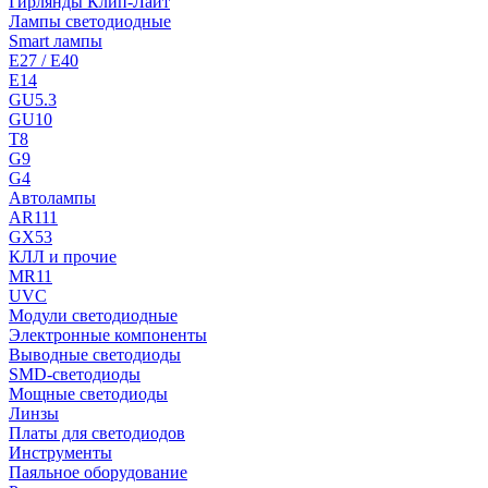
Гирлянды Клип-Лайт
Лампы светодиодные
Smart лампы
E27 / E40
E14
GU5.3
GU10
T8
G9
G4
Автолампы
AR111
GX53
КЛЛ и прочие
MR11
UVC
Модули светодиодные
Электронные компоненты
Выводные светодиоды
SMD-светодиоды
Мощные светодиоды
Линзы
Платы для светодиодов
Инструменты
Паяльное оборудование