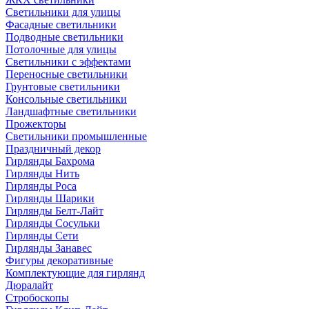
Светильники для улицы
Фасадные светильники
Подводные светильники
Потолочные для улицы
Светильники с эффектами
Переносные светильники
Грунтовые светильники
Консольные светильники
Ландшафтные светильники
Прожекторы
Светильники промышленные
Праздничный декор
Гирлянды Бахрома
Гирлянды Нить
Гирлянды Роса
Гирлянды Шарики
Гирлянды Белт-Лайт
Гирлянды Сосульки
Гирлянды Сети
Гирлянды Занавес
Фигуры декоративные
Комплектующие для гирлянд
Дюралайт
Стробоскопы