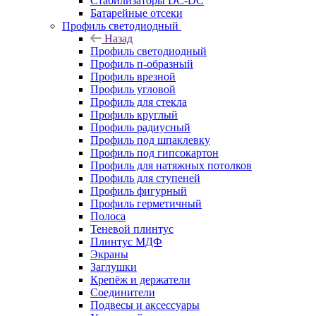
Стабилизаторы DC-DC
Батарейные отсеки
Профиль светодиодный
Назад
Профиль светодиодный
Профиль п-образный
Профиль врезной
Профиль угловой
Профиль для стекла
Профиль круглый
Профиль радиусный
Профиль под шпаклевку
Профиль под гипсокартон
Профиль для натяжных потолков
Профиль для ступеней
Профиль фигурный
Профиль герметичный
Полоса
Теневой плинтус
Плинтус МДФ
Экраны
Заглушки
Крепёж и держатели
Соединители
Подвесы и аксессуары