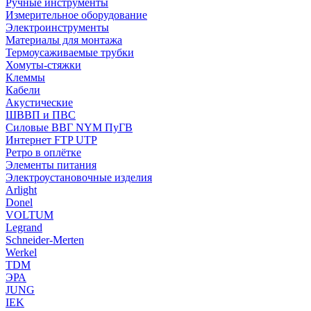
Ручные инструменты
Измерительное оборудование
Электроинструменты
Материалы для монтажа
Термоусаживаемые трубки
Хомуты-стяжки
Клеммы
Кабели
Акустические
ШВВП и ПВС
Силовые ВВГ NYM ПуГВ
Интернет FTP UTP
Ретро в оплётке
Элементы питания
Электроустановочные изделия
Arlight
Donel
VOLTUM
Legrand
Schneider-Merten
Werkel
TDM
ЭРА
JUNG
IEK