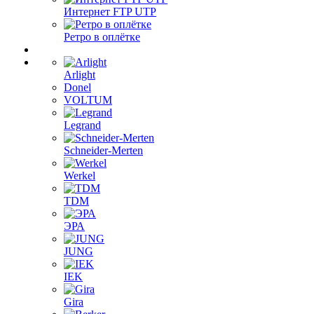
Интернет FTP UTP
Ретро в оплётке
Arlight
Donel
VOLTUM
Legrand
Schneider-Merten
Werkel
TDM
ЭРА
JUNG
IEK
Gira