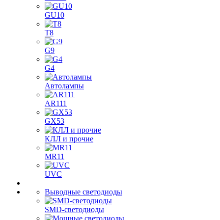
GU10
T8
G9
G4
Автолампы
AR111
GX53
КЛЛ и прочие
MR11
UVC
Выводные светодиоды
SMD-светодиоды