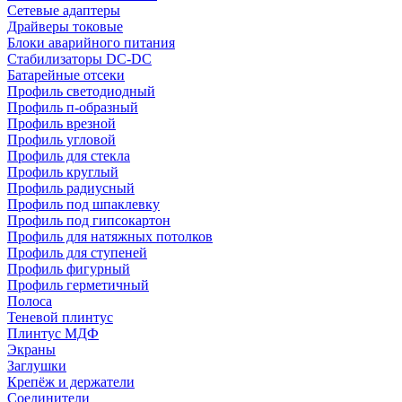
Сетевые адаптеры
Драйверы токовые
Блоки аварийного питания
Стабилизаторы DC-DC
Батарейные отсеки
Профиль светодиодный
Профиль п-образный
Профиль врезной
Профиль угловой
Профиль для стекла
Профиль круглый
Профиль радиусный
Профиль под шпаклевку
Профиль под гипсокартон
Профиль для натяжных потолков
Профиль для ступеней
Профиль фигурный
Профиль герметичный
Полоса
Теневой плинтус
Плинтус МДФ
Экраны
Заглушки
Крепёж и держатели
Соединители