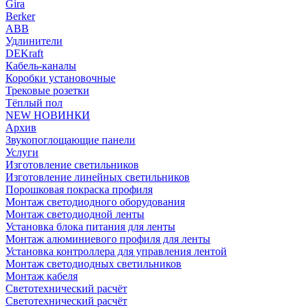
Gira
Berker
ABB
Удлинители
DEKraft
Кабель-каналы
Коробки установочные
Трековые розетки
Тёплый пол
NEW НОВИНКИ
Архив
Звукопоглощающие панели
Услуги
Изготовление светильников
Изготовление линейных светильников
Порошковая покраска профиля
Монтаж светодиодного оборудования
Монтаж светодиодной ленты
Установка блока питания для ленты
Монтаж алюминиевого профиля для ленты
Установка контроллера для управления лентой
Монтаж светодиодных светильников
Монтаж кабеля
Светотехнический расчёт
Светотехнический расчёт