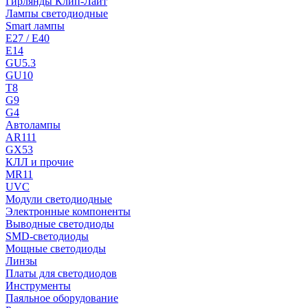
Гирлянды Клип-Лайт
Лампы светодиодные
Smart лампы
E27 / E40
E14
GU5.3
GU10
T8
G9
G4
Автолампы
AR111
GX53
КЛЛ и прочие
MR11
UVC
Модули светодиодные
Электронные компоненты
Выводные светодиоды
SMD-светодиоды
Мощные светодиоды
Линзы
Платы для светодиодов
Инструменты
Паяльное оборудование