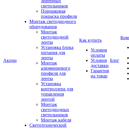
линейных
светильников
Порошковая
покраска профиля
Монтаж светодиодного
оборудования
Монтаж
светодиодной
Ком
Как купить
ленты
Установка блока
Условия
питания для
оплаты
ленты
Акции
Условия
Блог
Монтаж
доставки
алюминиевого
Гарантия
профиля для
на товар
ленты
Установка
контроллера для
управления
лентой
Монтаж
светодиодных
светильников
Монтаж кабеля
Светотехнический