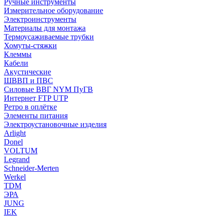
Ручные инструменты
Измерительное оборудование
Электроинструменты
Материалы для монтажа
Термоусаживаемые трубки
Хомуты-стяжки
Клеммы
Кабели
Акустические
ШВВП и ПВС
Силовые ВВГ NYM ПуГВ
Интернет FTP UTP
Ретро в оплётке
Элементы питания
Электроустановочные изделия
Arlight
Donel
VOLTUM
Legrand
Schneider-Merten
Werkel
TDM
ЭРА
JUNG
IEK