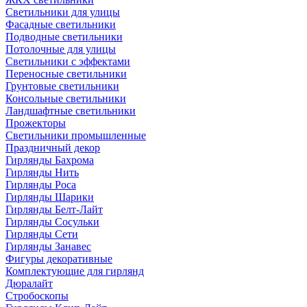
Светильники для улицы
Фасадные светильники
Подводные светильники
Потолочные для улицы
Светильники с эффектами
Переносные светильники
Грунтовые светильники
Консольные светильники
Ландшафтные светильники
Прожекторы
Светильники промышленные
Праздничный декор
Гирлянды Бахрома
Гирлянды Нить
Гирлянды Роса
Гирлянды Шарики
Гирлянды Белт-Лайт
Гирлянды Сосульки
Гирлянды Сети
Гирлянды Занавес
Фигуры декоративные
Комплектующие для гирлянд
Дюралайт
Стробоскопы