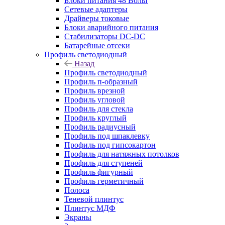
Блоки питания 48 Вольт
Сетевые адаптеры
Драйверы токовые
Блоки аварийного питания
Стабилизаторы DC-DC
Батарейные отсеки
Профиль светодиодный
Назад
Профиль светодиодный
Профиль п-образный
Профиль врезной
Профиль угловой
Профиль для стекла
Профиль круглый
Профиль радиусный
Профиль под шпаклевку
Профиль под гипсокартон
Профиль для натяжных потолков
Профиль для ступеней
Профиль фигурный
Профиль герметичный
Полоса
Теневой плинтус
Плинтус МДФ
Экраны