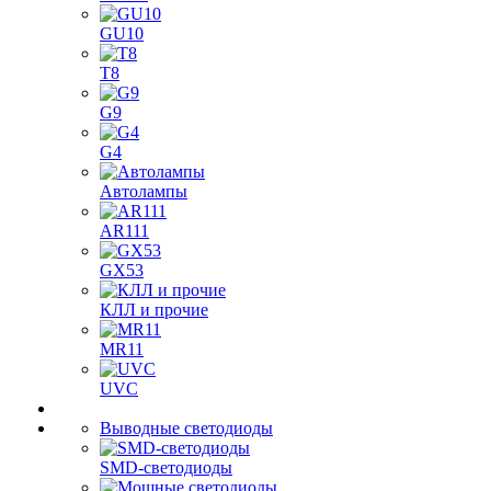
GU10
T8
G9
G4
Автолампы
AR111
GX53
КЛЛ и прочие
MR11
UVC
Выводные светодиоды
SMD-светодиоды