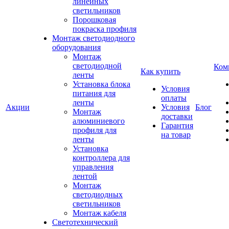
линейных
светильников
Порошковая
покраска профиля
Монтаж светодиодного
оборудования
Монтаж
светодиодной
Ком
Как купить
ленты
Установка блока
Условия
питания для
оплаты
ленты
Акции
Условия
Блог
Монтаж
доставки
алюминиевого
Гарантия
профиля для
на товар
ленты
Установка
контроллера для
управления
лентой
Монтаж
светодиодных
светильников
Монтаж кабеля
Светотехнический