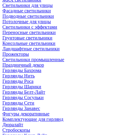
Светильники для улицы
Фасадные светильники
Подводные светильники
Потолочные для улицы
Светильники с эффектами
Переносные светильники
Грунтовые светильники
Консольные светильники
Ландшафтные светильники
Прожекторы
Светильники промышленные
Праздничный декор
Гирлянды Бахрома
Гирлянды Нить
Гирлянды Роса
Гирлянды Шарики
Гирлянды Белт-Лайт
Гирлянды Сосульки
Гирлянды Сети
Гирлянды Занавес
Фигуры декоративные
Комплектующие для гирлянд
Дюралайт
Стробоскопы