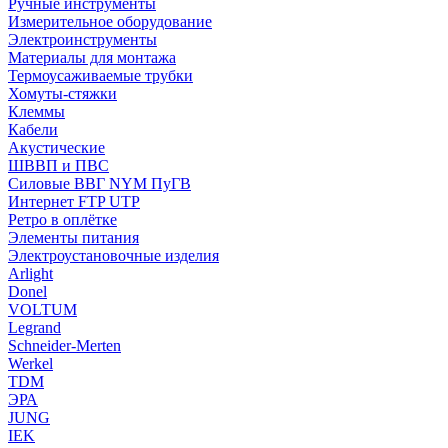
Ручные инструменты
Измерительное оборудование
Электроинструменты
Материалы для монтажа
Термоусаживаемые трубки
Хомуты-стяжки
Клеммы
Кабели
Акустические
ШВВП и ПВС
Силовые ВВГ NYM ПуГВ
Интернет FTP UTP
Ретро в оплётке
Элементы питания
Электроустановочные изделия
Arlight
Donel
VOLTUM
Legrand
Schneider-Merten
Werkel
TDM
ЭРА
JUNG
IEK