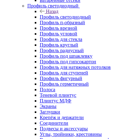
Батарейные отсеки
Профиль светодиодный
Назад
Профиль светодиодный
Профиль п-образный
Профиль врезной
Профиль угловой
Профиль для стекла
Профиль круглый
Профиль радиусный
Профиль под шпаклевку
Профиль под гипсокартон
Профиль для натяжных потолков
Профиль для ступеней
Профиль фигурный
Профиль герметичный
Полоса
Теневой плинтус
Плинтус МДФ
Экраны
Заглушки
Крепёж и держатели
Соединители
Подвесы и аксессуары
Углы, тройники, крестовины