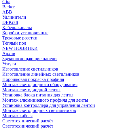
Gira
Berker
ABB
Удлинители
DEKraft
Кабель-каналы
Коробки установочные
Трековые розетки
Тёплый пол
NEW НОВИНКИ
Архив
Звукопоглощающие панели
Услуги
Изготовление светильников
Изготовление линейных светильников
Порошковая покраска профиля
Монтаж светодиодного оборудования
Монтаж светодиодной ленты
Установка блока питания для ленты
Монтаж алюминиевого профиля для ленты
Установка контроллера для управления лентой
Монтаж светодиодных светильников
Монтаж кабеля
Светотехнический расчёт
Светотехнический расчёт