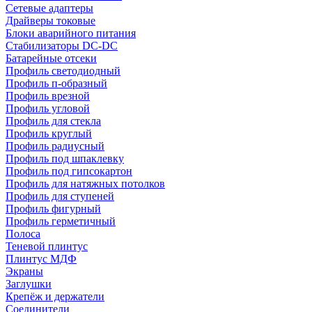
Сетевые адаптеры
Драйверы токовые
Блоки аварийного питания
Стабилизаторы DC-DC
Батарейные отсеки
Профиль светодиодный
Профиль п-образный
Профиль врезной
Профиль угловой
Профиль для стекла
Профиль круглый
Профиль радиусный
Профиль под шпаклевку
Профиль под гипсокартон
Профиль для натяжных потолков
Профиль для ступеней
Профиль фигурный
Профиль герметичный
Полоса
Теневой плинтус
Плинтус МДФ
Экраны
Заглушки
Крепёж и держатели
Соединители