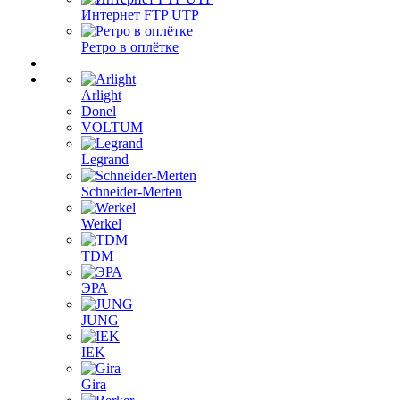
Интернет FTP UTP
Ретро в оплётке
Arlight
Donel
VOLTUM
Legrand
Schneider-Merten
Werkel
TDM
ЭРА
JUNG
IEK
Gira