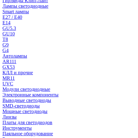
Гирлянды Клип-Лайт
Лампы светодиодные
Smart лампы
E27 / E40
E14
GU5.3
GU10
T8
G9
G4
Автолампы
AR111
GX53
КЛЛ и прочие
MR11
UVC
Модули светодиодные
Электронные компоненты
Выводные светодиоды
SMD-светодиоды
Мощные светодиоды
Линзы
Платы для светодиодов
Инструменты
Паяльное оборудование